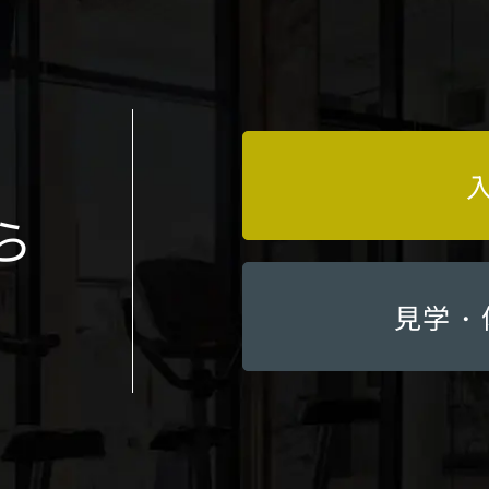
ら
見学・